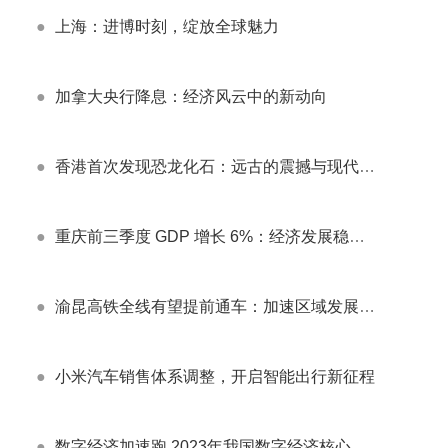
●
上海：进博时刻，绽放全球魅力
●
加拿大央行降息：经济风云中的新动向
●
香港首次发现恐龙化石：远古的震撼与现代的启示
●
重庆前三季度 GDP 增长 6%：经济发展稳中有进，展现强大活力
●
渝昆高铁全线有望提前通车：加速区域发展新引擎
●
小米汽车销售体系调整，开启智能出行新征程
●
数字经济加速跑 2023年我国数字经济核心产业增加值预计突破12万亿元大关