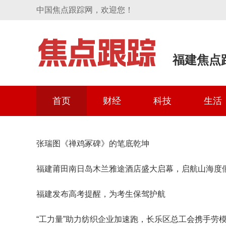
中国焦点跟踪网，欢迎您！
福建焦点
首页
财经
科技
生活
张瑞图《禅鸡冢碑》的笔底乾坤
福建莆田南日岛木兰雅途酒店盛大启幕，启航山海度
福建发布高考提醒，为考生保驾护航
“工力量”助力纺织企业加速跑，长乐区总工会携手劳