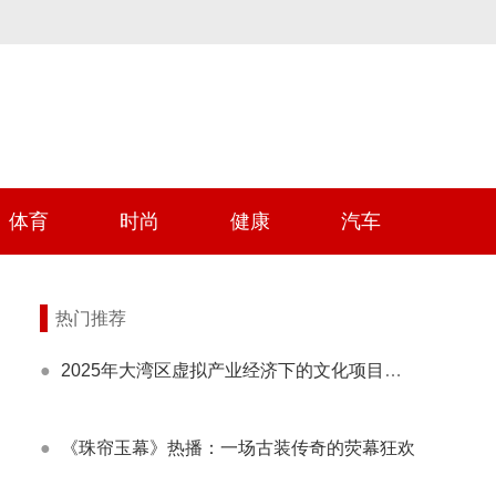
体育
时尚
健康
汽车
热门推荐
●
2025年大湾区虚拟产业经济下的文化项目发展随谈
●
《珠帘玉幕》热播：一场古装传奇的荧幕狂欢