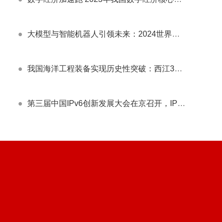
●
大模型与智能机器人引领未来：2024世界人工智能大会盛况空前
●
我国海洋工程装备实现历史性突破：西江30-2B钻采平台导管架全面国产化安装成功
●
第三届中国IPv6创新发展大会在京召开，IPv6发展成效显著