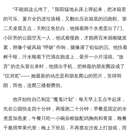
“不能就这么垮了。” 陈阳猛地从床上弹起来，把冰箱里
的可乐、薯片全扔进垃圾桶，又翻出压在箱底的旧跑鞋。第
二天凌晨五点，天刚泛鱼肚白，他揣着两个水煮蛋出了门。
小区旁的公园空无一人，他试着慢跑，才跑两百米就喉咙发
紧，肺像个破风箱 “呼哧” 作响，腿像灌了铅似的沉。他扶着
树干呕，汗水顺着下巴滴在跑道上，晕开一小片湿痕。“放
弃” 的念头冒出来时，他摸出手机，把林薇的朋友圈设成了
“仅浏览”—— 她最新的动态是和朋友爬山的照片，笑得明
朗，而他，连爬三楼都费劲。
他开始给自己制定 “魔鬼计划”：每天早上五点半起床，
先在公园快走四十分钟，再慢跑二十分钟；早餐是固定的水
煮蛋加燕麦，午餐只吃一小碗杂粮饭配鸡胸肉和青菜，晚餐
干脆用苹果代替；晚上下班后，不再窝在沙发上打游戏，而