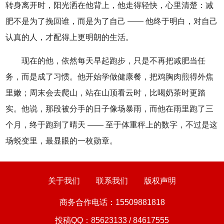
转身离开时，阳光洒在他背上，他走得轻快，心里清楚：减
肥不是为了挽回谁，而是为了自己 —— 他终于明白，对自己
认真的人，才配得上更明朗的生活。
现在的他，依然每天早起跑步，只是不再把减肥当任
务，而是成了习惯。他开始学做健康餐，把鸡胸肉煎得外焦
里嫩；周末会去爬山，站在山顶看云时，比喝奶茶时更踏
实。他说，那段被分手的日子像场暴雨，而他在雨里跑了三
个月，终于跑到了晴天 —— 至于体重秤上的数字，不过是这
场蜕变里，最显眼的一枚勋章。
关于我们
联系我们
版权声明
商务合作电话：15509881818
投稿QQ：85623133 / 84617555