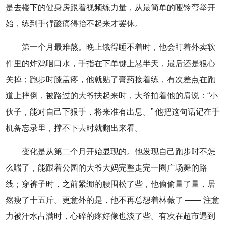
是去楼下的健身房跟着视频练力量，从最简单的哑铃弯举开
始，练到手臂酸痛得抬不起来才罢休。
第一个月最难熬。晚上饿得睡不着时，他会盯着外卖软
件里的炸鸡咽口水，手指在下单键上悬半天，最后还是狠心
关掉；跑步时膝盖疼，他就贴了膏药接着练，有次差点在跑
道上摔倒，被路过的大爷扶起来时，大爷拍着他的肩说：“小
伙子，能对自己下狠手，将来准有出息。” 他把这句话记在手
机备忘录里，撑不下去时就翻出来看。
变化是从第二个月开始显现的。他发现自己跑步时不怎
么喘了，能跟着公园的大爷大妈完整走完一圈广场舞的路
线；穿裤子时，之前紧绷的腰围松了些，他偷偷量了量，居
然瘦了十五斤。更意外的是，他不再总想着林薇了 —— 注意
力被汗水占满时，心碎的疼好像也淡了些。有次在超市遇到