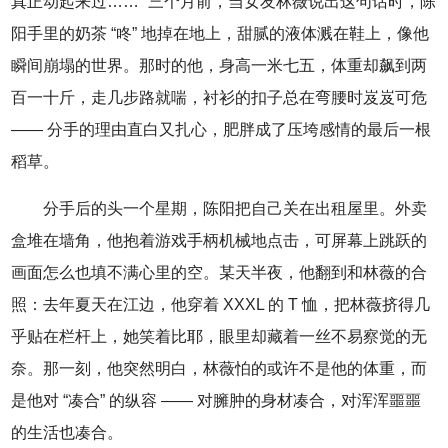
真正动起来过……” 三个月前，当女友林薇说出这句话时，陈
阳手里的奶茶 “咚” 地掉在地上，甜腻的液体溅在鞋上，像他
瞬间崩塌的世界。那时的他，身高一米七五，体重却飙到两
百一十斤，走几步路就喘，衬衫的扣子总在弯腰时岌岌可危
—— 分手的理由直白又扎心，肥胖成了压垮感情的最后一根
稻草。
分手后的头一个星期，陈阳把自己关在出租屋里。外卖
盒堆在墙角，他抱着游戏手柄机械地点击，可屏幕上跳跃的
画面怎么也填不满心里的空。某天半夜，他翻到和林薇的合
照：去年夏天在江边，他穿着 XXXL 的 T 恤，把林薇挤得几
乎贴在栏杆上，她笑着比耶，眼里却藏着一丝不易察觉的无
奈。那一刻，他突然明白，林薇怕的或许不是他的体重，而
是他对 “凑合” 的纵容 —— 对臃肿的身材凑合，对浑浑噩噩
的生活也凑合。