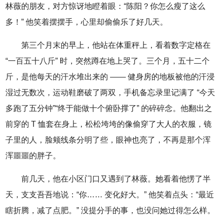
林薇的朋友，对方惊讶地瞪着眼：“陈阳？你怎么瘦了这么
多！” 他笑着摆摆手，心里却偷偷乐了好几天。
第三个月末的早上，他站在体重秤上，看着数字定格在
“一百五十八斤” 时，突然蹲在地上哭了。三个月，五十二个
斤，是他每天的汗水堆出来的 —— 健身房的地板被他的汗浸
湿过无数次，运动鞋磨破了两双，手机备忘录里记满了 “今天
多跑了五分钟”“终于能做十个俯卧撑了” 的碎碎念。他翻出之
前穿的 T 恤套在身上，松松垮垮的像偷穿了大人的衣服，镜
子里的人，脸颊线条分明了些，眼神也亮了，不再是那个浑
浑噩噩的胖子。
前几天，他在小区门口又遇到了林薇。她看着他愣了半
天，支支吾吾地说：“你…… 变化好大。” 他笑着点头：“最近
瞎折腾，减了点肥。” 没提分手的事，也没问她过得怎么样。