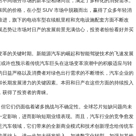
对不同细分市场的新车型相继问世，满足了多样化的消费需求。
民的价格，在小型 SUV 市场中脱颖而出，赢得了众多年轻消
推进，旗下的电动车型在续航里程和充电设施配套方面不断改
展态势让市场对日产的发展前景充满信心，投资者纷纷看好并买
革的关键时期。新能源汽车的崛起和智能驾驶技术的飞速发展
大涨或许也预示着传统汽车巨头在这场变革浪潮中的积极适应与转
的日益严格以及消费者对绿色出行需求的不断增长，汽车企业的
和长期发展潜力的关键因素。本田和日产在这些方面的持续投入
，获得了投资者的青睐。
，但它们仍面临着诸多挑战与不确定性。全球芯片短缺问题尚未
一定影响，进而影响短期业绩表现。而且，汽车行业的竞争愈发
足汽车领域，它们带来的全新商业模式和技术创新理念给传统车
的基础上，进一步加大研发投入，加速数字化转型，加强与其他