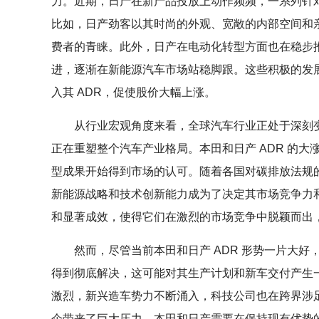
力。近期，日产在新产品投放上动作频频，一系列针
比如，日产劲客以其时尚的外观、宽敞的内部空间和亲
费者的青睐。此外，日产在电动化转型方面也在稳步
进，逐渐在新能源汽车市场站稳脚跟。这些积极的发
入其 ADR，促使股价大幅上涨。
从行业宏观角度来看，全球汽车行业正处于深刻变
正在重塑整个汽车产业格局。本田和日产 ADR 的
型成果开始得到市场的认可。随着各国对碳排放法规
新能源战略和技术创新能力成为了决定其市场竞争力
和显著成效，使得它们在激烈的市场竞争中脱颖而出
然而，尽管当前本田和日产 ADR 形势一片大好
得到彻底解决，这可能对其生产计划和新车交付产生
激烈，新兴造车势力不断涌入，科技公司也在跨界涉
企带来了巨大压力。本田和日产需要在保持现有优势