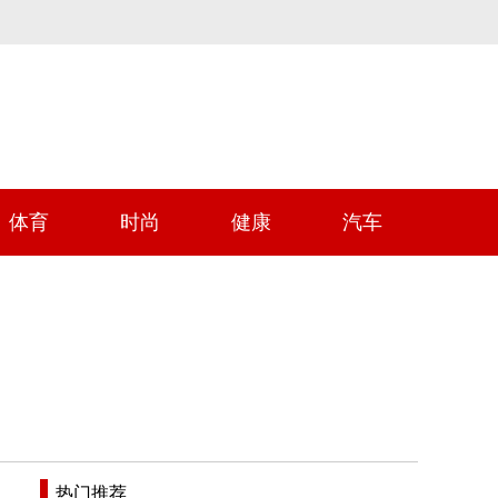
体育
时尚
健康
汽车
热门推荐