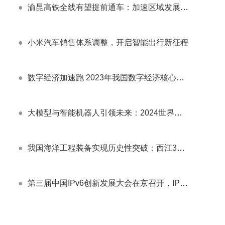
●
渝昆高铁全线有望提前通车：加速区域发展新引擎
●
小米汽车销售体系调整，开启智能出行新征程
●
数字经济加速跑 2023年我国数字经济核心产业增加值预计突破12万亿元大关
●
大模型与智能机器人引领未来：2024世界人工智能大会盛况空前
●
我国海洋工程装备实现历史性突破：西江30-2B钻采平台导管架全面国产化安装成功
●
第三届中国IPv6创新发展大会在京召开，IPv6发展成效显著