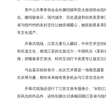
美中公共事务协会会长滕绍骏和亚太旅游协会纽约分会执行
化。滕绍骏表示，现代城市、历史遗迹和自然美景将江苏塑
省与纽约州的友好交往让她倍感暖心，她鼓励更多美
等文化遗产。
开幕式现场，江苏元素引人瞩目，中外艺术交织碰
和非遗文化，展现江苏的文旅活力；中国民乐《茉莉
撞；碧螺春茶艺表演、时尚互动打卡装置等让嘉宾沉浸
与会嘉宾纷纷表示，此次艺术展是一场视觉盛宴，
生浓厚兴趣，期待未来能有更多机会与江苏交流合作
开幕式现场还进行了江苏文旅专题推介、“水韵江苏
苏风光的作品外，还特别展出10多幅回顾江苏省与纽