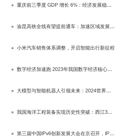
●
重庆前三季度 GDP 增长 6%：经济发展稳中有进，展现强大活力
●
渝昆高铁全线有望提前通车：加速区域发展新引擎
●
小米汽车销售体系调整，开启智能出行新征程
●
数字经济加速跑 2023年我国数字经济核心产业增加值预计突破12万亿元大关
●
大模型与智能机器人引领未来：2024世界人工智能大会盛况空前
●
我国海洋工程装备实现历史性突破：西江30-2B钻采平台导管架全面国产化安装成功
●
第三届中国IPv6创新发展大会在京召开，IPv6发展成效显著